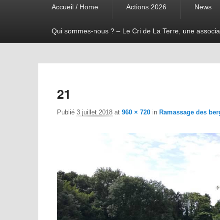
Accueil / Home
Actions 2026
News
menu
Qui sommes-nous ? – Le Cri de La Terre, une associa
21
Publié
3 juillet 2018
at
960 × 720
in
Ramassage des berg