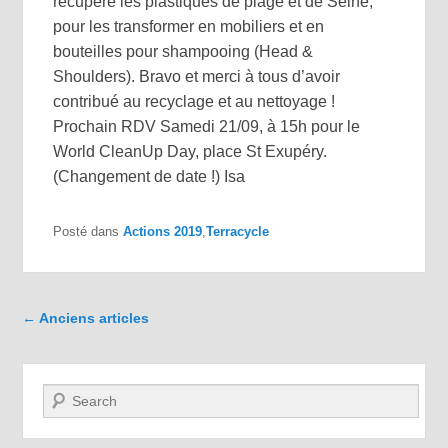
récupère les plastiques de plage et de Seine,
pour les transformer en mobiliers et en
bouteilles pour shampooing (Head &
Shoulders). Bravo et merci à tous d’avoir
contribué au recyclage et au nettoyage !
Prochain RDV Samedi 21/09, à 15h pour le
World CleanUp Day, place St Exupéry.
(Changement de date !) Isa
Posté dans
Actions 2019
,
Terracycle
Navigation dans les articles
←
Anciens articles
Recherche