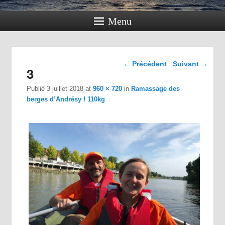
Menu
Navigation dans les
← Précédent
Suivant →
3
images
Publié
3 juillet 2018
at
960 × 720
in
Ramassage des
berges d’Andrésy ! 110kg