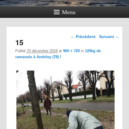
Menu
Navigation dans les
← Précédent
Suivant →
15
images
Publié
23 décembre 2018
at
960 × 720
in
120kg de
ramassés à Andrésy (78) !