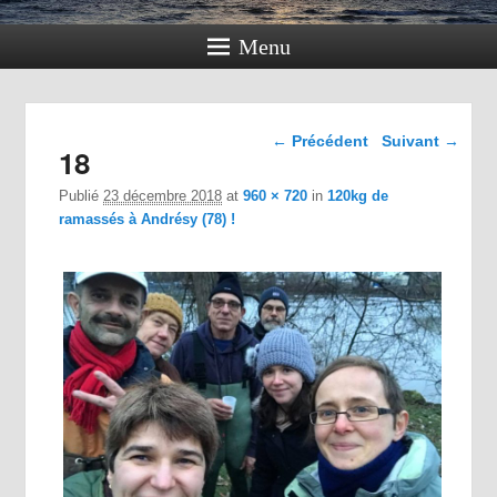
Menu
Navigation dans les
← Précédent
Suivant →
18
images
Publié
23 décembre 2018
at
960 × 720
in
120kg de
ramassés à Andrésy (78) !