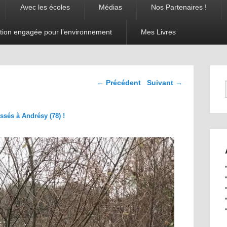
Avec les écoles
Médias
Nos Partenaires !
tion engagée pour l’environnement
Mes Livres
Navigation dans les
← Précédent
Suivant →
images
sés à Andrésy (78) !