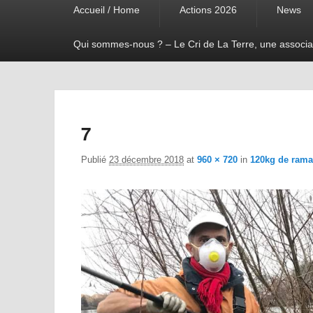
Accueil / Home
Actions 2026
News
menu
Qui sommes-nous ? – Le Cri de La Terre, une associa
7
Publié
23 décembre 2018
at
960 × 720
in
120kg de ramas