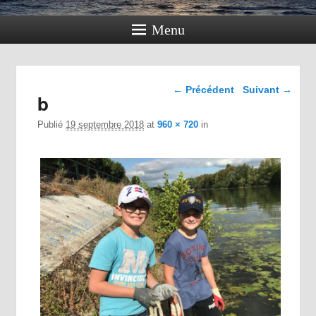
Menu
Navigation dans les
← Précédent
Suivant →
b
images
Publié
19 septembre 2018
at
960 × 720
in