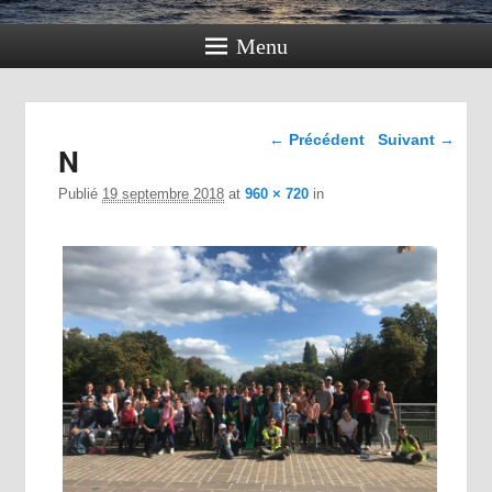
Menu
Navigation dans les
← Précédent
Suivant →
N
images
Publié
19 septembre 2018
at
960 × 720
in