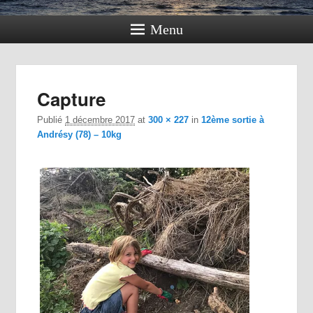
Menu
Navig
Capture
dan
im
Publié
1 décembre 2017
at
300 × 227
in
12ème sortie à
Andrésy (78) – 10kg