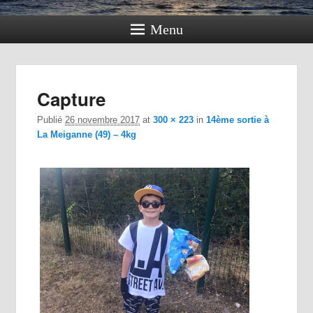
Menu
Navig
Capture
dan
im
Publié
26 novembre 2017
at
300 × 223
in
14ème sortie à
La Meiganne (49) – 4kg