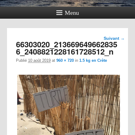
Menu
Navigation
Suivant →
66303020_213669649662835
dans les
images
6_2408821228161728512_n
Publié
10 août 2019
at
960 × 720
in
1.5 kg en Crète