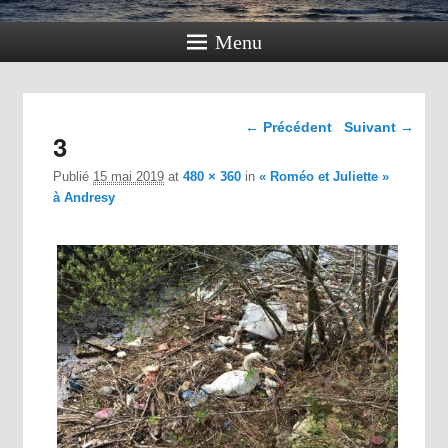
Menu
Navigation dans les
← Précédent
Suivant →
3
images
Publié
15 mai 2019
at
480 × 360
in
« Roméo et Juliette »
à Andresy