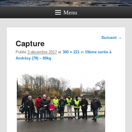
Menu
Navigation
Suivant →
Capture
dans les
images
Publié
3 décembre 2017
at
300 × 221
in
19ème sortie à
Andrésy (78) – 80kg