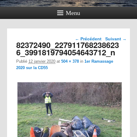
Menu
Navigation dans les
← Précédent
Suivant →
82372490_227911768238623
images
6_3991819794054643712_n
Publié
12 janvier 2020
at
504 × 378
in
1er Ramassage
2020 sur la CD55