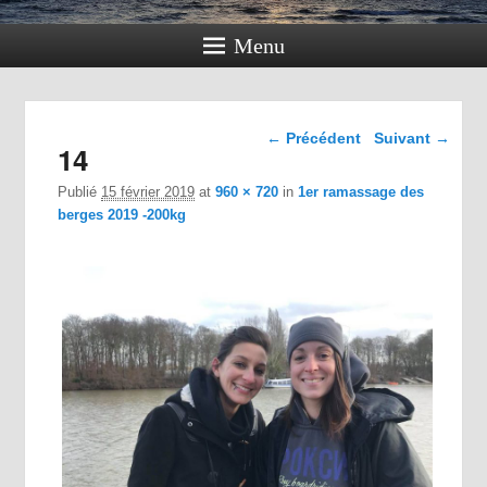
Menu
Navigation dans les
← Précédent
Suivant →
14
images
Publié
15 février 2019
at
960 × 720
in
1er ramassage des
berges 2019 -200kg