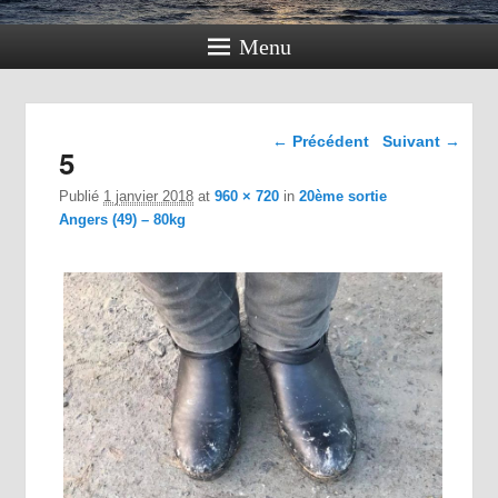
Menu
Navigation dans les
← Précédent
Suivant →
5
images
Publié
1 janvier 2018
at
960 × 720
in
20ème sortie
Angers (49) – 80kg