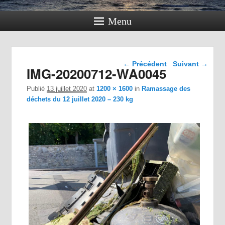
Menu
Navigation dans les
← Précédent
Suivant →
IMG-20200712-WA0045
images
Publié
13 juillet 2020
at
1200 × 1600
in
Ramassage des
déchets du 12 juillet 2020 – 230 kg