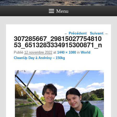
Menu
Navigation dans les
← Précédent
Suivant →
307285667_29815027754810
images
53_6513283334915300871_n
Publié
12 novembre 2022
at
1440 × 1080
in
World
CleanUp Day à Andrésy – 150kg