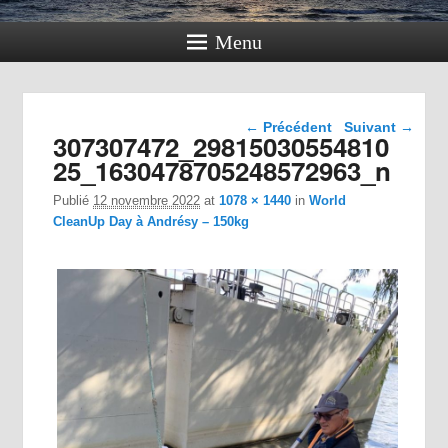
Menu
Navigation dans les
← Précédent
Suivant →
307307472_29815030554810
images
25_1630478705248572963_n
Publié
12 novembre 2022
at
1078 × 1440
in
World
CleanUp Day à Andrésy – 150kg