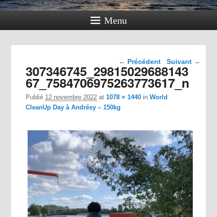
Menu
Navigation dans les
← Précédent
Suivant →
307346745_29815029688143
images
67_7584706975263773617_n
Publié
12 novembre 2022
at
1078 × 1440
in
World
CleanUp Day à Andrésy – 150kg