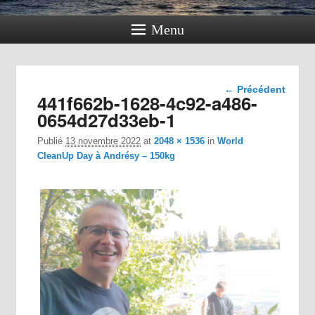
Menu
Navigation
← Précédent
441f662b-1628-4c92-a486-
dans les
images
0654d27d33eb-1
Publié
13 novembre 2022
at
2048 × 1536
in
World
CleanUp Day à Andrésy – 150kg