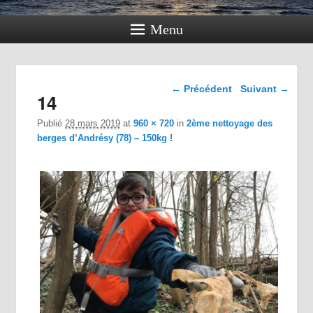
Menu
Navigation dans les
← Précédent
Suivant →
14
images
Publié
28 mars 2019
at
960 × 720
in
2ème nettoyage des
berges d’Andrésy (78) – 150kg !