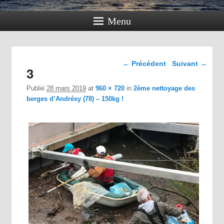
Menu
Navigation dans les
← Précédent
Suivant →
3
images
Publié
28 mars 2019
at
960 × 720
in
2ème nettoyage des
berges d’Andrésy (78) – 150kg !