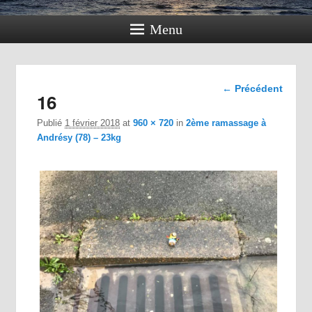
Menu
Navigation
← Précédent
16
dans les
images
Publié
1 février 2018
at
960 × 720
in
2ème ramassage à
Andrésy (78) – 23kg