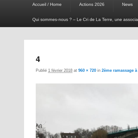
Accueil / Home
Actions 2026
News
menu
Qui sommes-nous ? – Le Cri de La Terre, une associa
4
Publié
1 février 2018
at
960 × 720
in
2ème ramassage à 