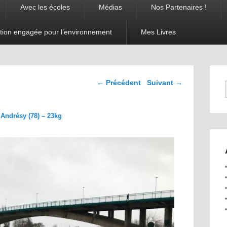
Avec les écoles
Médias
Nos Partenaires !
tion engagée pour l’environnement
Mes Livres
Navigation dans les
← Précédent
Suivant →
images
Andrésy (78) – 23kg