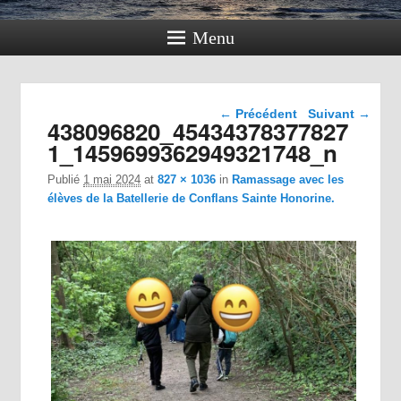
Menu
Navigation dans les
← Précédent
Suivant →
438096820_45434378377827
images
1_1459699362949321748_n
Publié
1 mai 2024
at
827 × 1036
in
Ramassage avec les
élèves de la Batellerie de Conflans Sainte Honorine.