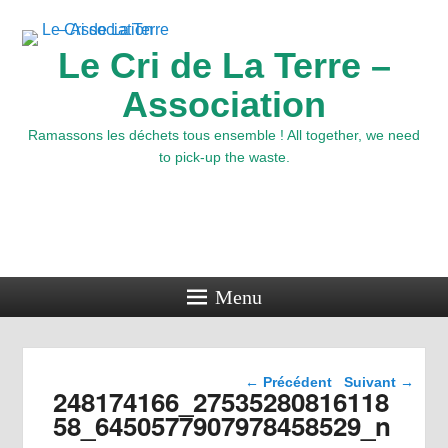
Le Cri de La Terre –
Association
Ramassons les déchets tous ensemble ! All together, we need
to pick-up the waste.
Menu
Navigation dans les
← Précédent
Suivant →
248174166_27535280816118
images
58_6450577907978458529_n