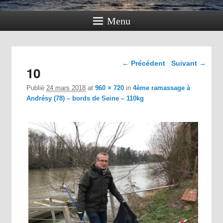
Menu
Navigation dans les
← Précédent
Suivant →
10
images
Publié
24 mars 2018
at
960 × 720
in
4ème ramassage à
Andrésy (78) – bords de Seine – 110kg