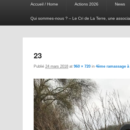
Accueil / Home
Actions 2026
News
menu
Qui sommes-nous ? – Le Cri de La Terre, une associa
23
Publié
24 mars 2018
at
960 × 720
in
4ème ramassage à 