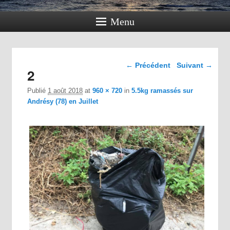
Menu
Navigation dans les
← Précédent
Suivant →
2
images
Publié
1 août 2018
at
960 × 720
in
5.5kg ramassés sur
Andrésy (78) en Juillet