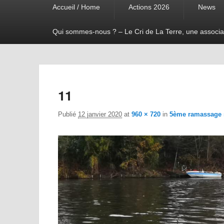
Accueil / Home
Actions 2026
News
menu
Qui sommes-nous ? – Le Cri de La Terre, une associa
11
Publié
12 janvier 2020
at
960 × 720
in
5ème ramassage s