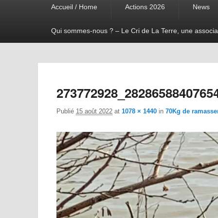
Accueil / Home
Actions 2026
News
menu
Qui sommes-nous ? – Le Cri de La Terre, une associa
273772928_2828658840765
Publié
15 août 2022
at
1078 × 1440
in
70Kg de ramasser