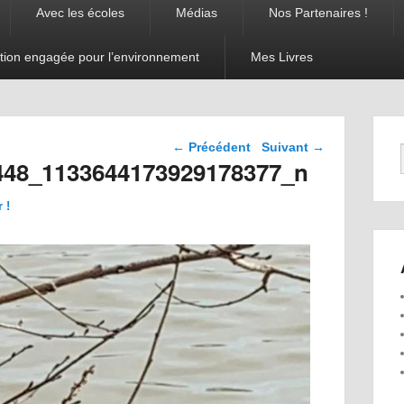
Avec les écoles
Médias
Nos Partenaires !
tion engagée pour l’environnement
Mes Livres
Navigation dans les
← Précédent
Suivant →
images
448_1133644173929178377_n
 !