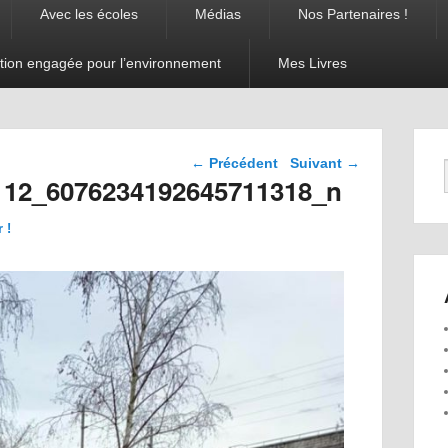
Avec les écoles
Médias
Nos Partenaires !
tion engagée pour l’environnement
Mes Livres
Navigation dans les
← Précédent
Suivant →
images
112_6076234192645711318_n
 !