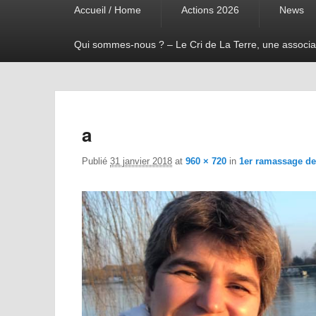
Accueil / Home
Actions 2026
News
menu
Qui sommes-nous ? – Le Cri de La Terre, une associa
a
Publié
31 janvier 2018
at
960 × 720
in
1er ramassage de 