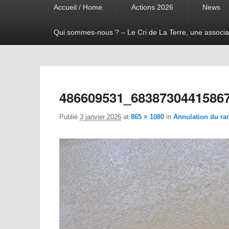
Accueil / Home
Actions 2026
News
menu
Qui sommes-nous ? – Le Cri de La Terre, une associa
486609531_6838730441586
Publié
3 janvier 2026
at
865 × 1080
in
Annulation du ra