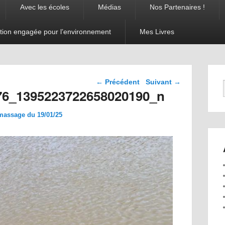
Avec les écoles
Médias
Nos Partenaires !
tion engagée pour l’environnement
Mes Livres
Navigation dans les
← Précédent
Suivant →
images
76_1395223722658020190_n
massage du 19/01/25