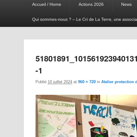
Accueil / Home
Actions 2026
News
menu
Qui sommes-nous ? – Le Cri de La Terre, une associa
51801891_10156192394013
-1
Publié
10 juillet 2024
at
960 × 720
in
Atelier protection 