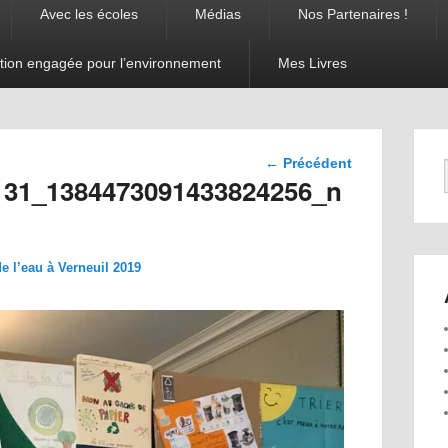
Avec les écoles
Médias
Nos Partenaires !
tion engagée pour l’environnement
Mes Livres
Navigation
← Précédent
dans les
131_1384473091433824256_n
images
de l’eau à Verneuil 2019