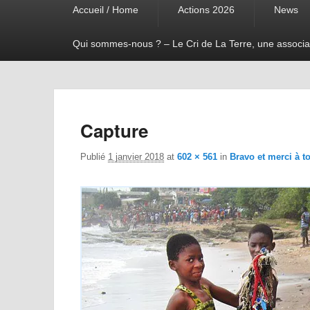
Accueil / Home
Actions 2026
News
menu
Qui sommes-nous ? – Le Cri de La Terre, une associa
Capture
Publié
1 janvier 2018
at
602 × 561
in
Bravo et merci à t