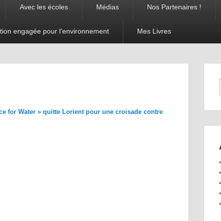
Avec les écoles
Médias
Nos Partenaires !
tion engagée pour l’environnement
Mes Livres
Navigation
dans les
images
e for Water » quitte Lorient pour une croisade contre