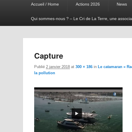
Accueil / Home
Actions 2026
News
menu
Qui sommes-nous ? – Le Cri de La Terre, une associa
Capture
Publié
2 janvier 2018
at
300 × 186
in
Le catamaran « Rac
la pollution