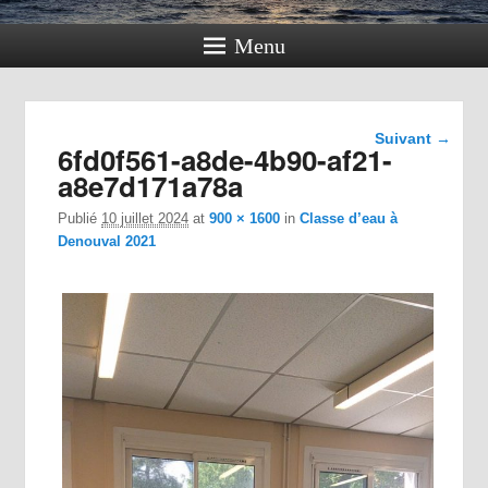
Menu
Navigation
Suivant →
6fd0f561-a8de-4b90-af21-
dans les
images
a8e7d171a78a
Publié
10 juillet 2024
at
900 × 1600
in
Classe d’eau à
Denouval 2021