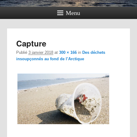
Menu
Navig
Capture
dan
im
Publié
3 janvier 2018
at
300 × 166
in
Des déchets
insoupçonnés au fond de l’Arctique