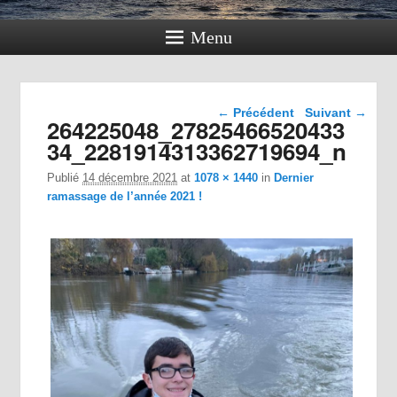
Menu
Navigation dans les
← Précédent
Suivant →
264225048_27825466520433
images
34_2281914313362719694_n
Publié
14 décembre 2021
at
1078 × 1440
in
Dernier
ramassage de l’année 2021 !