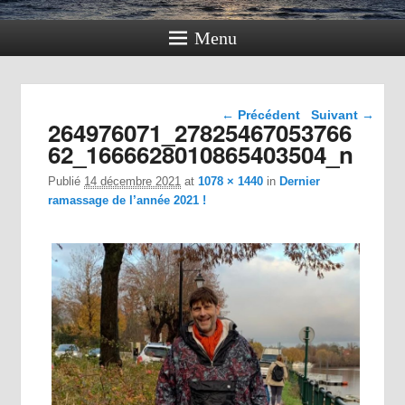
Menu
Navigation dans les
← Précédent
Suivant →
264976071_27825467053766
images
62_1666628010865403504_n
Publié
14 décembre 2021
at
1078 × 1440
in
Dernier
ramassage de l’année 2021 !