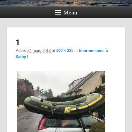
Menu
Navig
1
dan
im
Publié
24 mars 2018
at
300 × 225
in
Enorme merci à
Kathy !