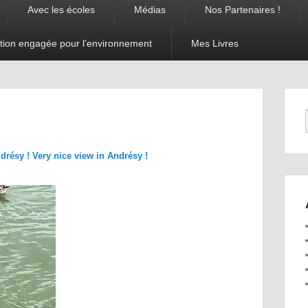
Avec les écoles
Médias
Nos Partenaires !
tion engagée pour l’environnement
Mes Livres
Navigation
dans les
images
ndrésy ! Very nice view in Andrésy !