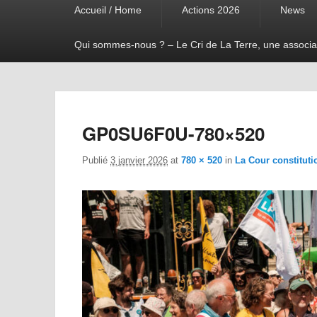
Accueil / Home
Actions 2026
News
menu
Qui sommes-nous ? – Le Cri de La Terre, une associa
GP0SU6F0U-780×520
Publié
3 janvier 2026
at
780 × 520
in
La Cour constituti