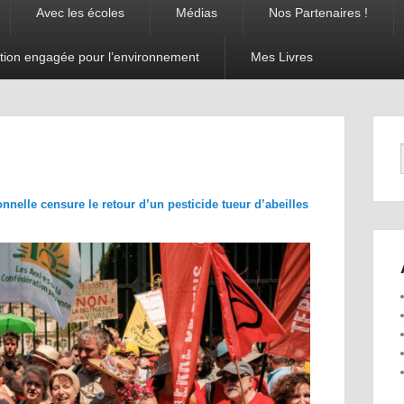
Avec les écoles
Médias
Nos Partenaires !
tion engagée pour l’environnement
Mes Livres
Navigation
dans les
images
onnelle censure le retour d’un pesticide tueur d’abeilles