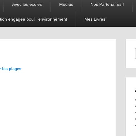
Avec les écoles
Médias
Nos Partenaires !
tion engagée pour l’environnement
Mes Livres
Navigation
dans les
images
r les plages