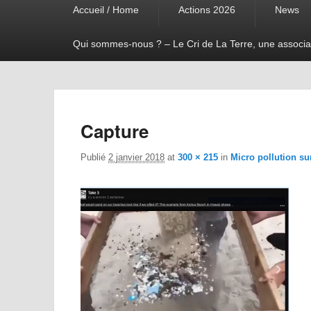
Accueil / Home
Actions 2026
News
menu
Qui sommes-nous ? – Le Cri de La Terre, une associa
Capture
Publié
2 janvier 2018
at
300 × 215
in
Micro pollution su