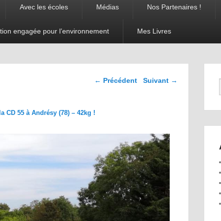
Avec les écoles
Médias
Nos Partenaires !
tion engagée pour l’environnement
Mes Livres
Navigation dans les
← Précédent
Suivant →
images
la CD 55 à Andrésy (78) – 42kg !