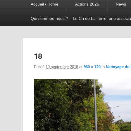
Accueil / Home
Actions 2026
News
menu
Qui sommes-nous ? – Le Cri de La Terre, une associa
18
Publié
19 septembre 2018
at
960 × 720
in
Nettoyage de 