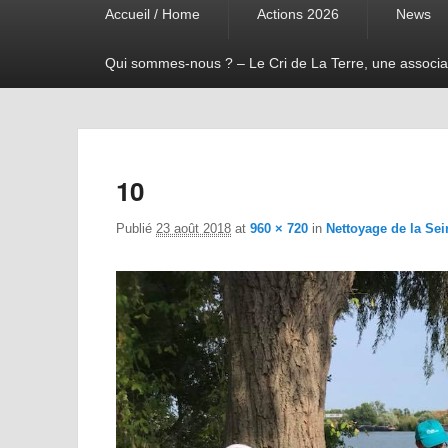
Accueil / Home
Actions 2026
News
menu
Qui sommes-nous ? – Le Cri de La Terre, une associa
10
Publié
23 août 2018
at
960 × 720
in
Nettoyage de la Sei