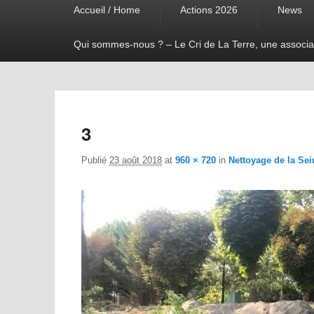
Accueil / Home
Actions 2026
News
menu
Qui sommes-nous ? – Le Cri de La Terre, une associa
3
Publié
23 août 2018
at
960 × 720
in
Nettoyage de la Sei