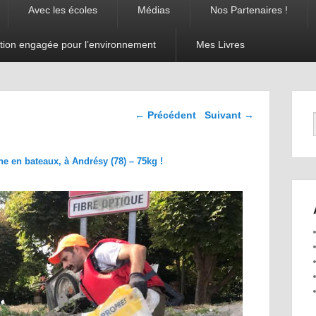
Avec les écoles
Médias
Nos Partenaires !
tion engagée pour l’environnement
Mes Livres
Navigation dans les
← Précédent
Suivant →
images
ne en bateaux, à Andrésy (78) – 75kg !