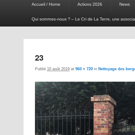
Accueil / Home
Actions 2026
News
menu
Qui sommes-nous ? – Le Cri de La Terre, une associa
23
Publié
10 août 2019
at
960 × 720
in
Nettoyage des berge