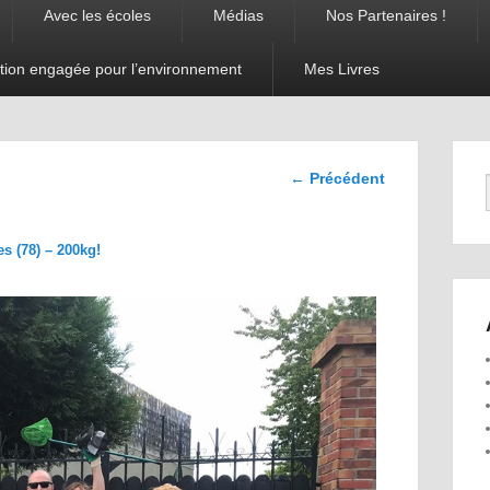
Avec les écoles
Médias
Nos Partenaires !
tion engagée pour l’environnement
Mes Livres
Navigation
← Précédent
dans les
images
s (78) – 200kg!